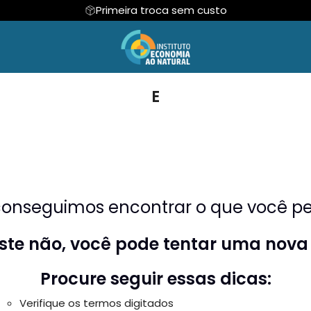
Primeira troca sem custo
SOUPAIDEIA
TAFUL
E
CAMISETAS QUE CANTAM
TAFUL
onseguimos encontrar o que você pes
riste não, você pode tentar uma nova
Procure seguir essas dicas:
Verifique os termos digitados