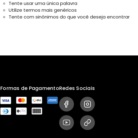
Tente usar uma única palavra
Utilize termos mais genéricos
Tente com sinônimos do que você deseja encontrar
s
Formas de Pagamento
Redes Sociais