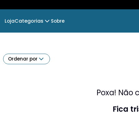
Categorias
Loja
Sobre
EU VIVO
EU DESEJO
VELHO TAFUL
E
Ordenar por
O Código da Nobreza
Poxa! Não c
Fica t