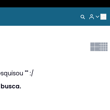
Rastrear Meu Pedido
Trocar Meu Pedido
Avaliar Meu Pedido
Entrar | Cadastrar
quisou "" :/
 busca.