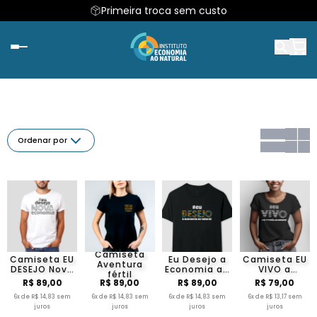
Primeira troca sem custo
Ordenar por
Camiseta
Camiseta EU
Eu Desejo a
Camiseta EU
Aventura
DESEJO Nova
Economia ao
VIVO a
fértil
Economia
Natural II
Economia ao
R$ 89,00
R$ 89,00
R$ 89,00
R$ 79,00
Natural
6x de R$ 14,83 sem
6x de R$ 14,83 sem
6x de R$ 14,83 sem
6x de R$ 13,17 sem
juros
juros
juros
juros