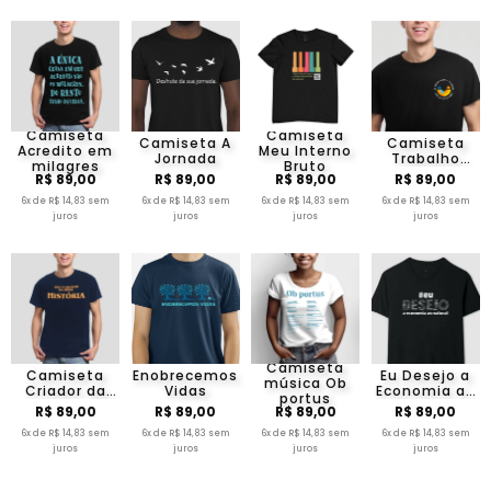
Camiseta
Camiseta
Camiseta A
Camiseta
Acredito em
Meu Interno
Jornada
Trabalho
milagres
Bruto
como um ato
R$ 89,00
R$ 89,00
R$ 89,00
R$ 89,00
de amor
6x de R$ 14,83 sem
6x de R$ 14,83 sem
6x de R$ 14,83 sem
6x de R$ 14,83 sem
juros
juros
juros
juros
Camiseta
Camiseta
Enobrecemos
Eu Desejo a
música Ob
Criador da
Vidas
Economia ao
portus
minha
Natural
R$ 89,00
R$ 89,00
R$ 89,00
R$ 89,00
história
6x de R$ 14,83 sem
6x de R$ 14,83 sem
6x de R$ 14,83 sem
6x de R$ 14,83 sem
juros
juros
juros
juros